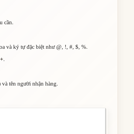
u cần.
 và ký tự đặc biệt như @, !, #, $, %.
+
.
 và tên người nhận hàng.