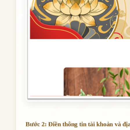
Bước 2: Điền thông tin tài khoản và địa