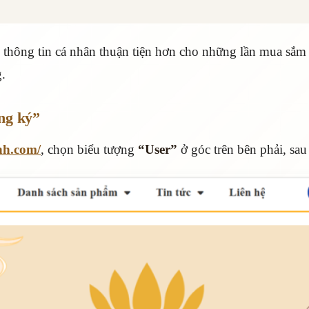
lại thông tin cá nhân thuận tiện hơn cho những lần mua sắ
g.
ng ký”
nh.com/
, chọn biểu tượng
“User”
ở góc trên bên phải, sa