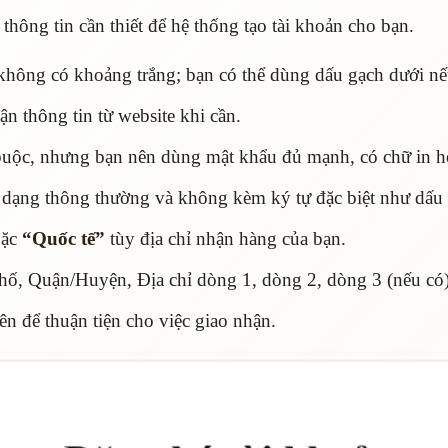
 thông tin cần thiết để hệ thống tạo tài khoản cho bạn.
không có khoảng trắng; bạn có thể dùng dấu gạch dưới nế
n thông tin từ website khi cần.
uộc, nhưng bạn nên dùng mật khẩu đủ mạnh, có chữ in hoa
 dạng thông thường và không kèm ký tự đặc biệt như dấu
ặc
“Quốc tế”
tùy địa chỉ nhận hàng của bạn.
, Quận/Huyện, Địa chỉ dòng 1, dòng 2, dòng 3 (nếu có)
n để thuận tiện cho việc giao nhận.