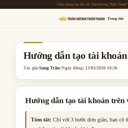
Chào mừng bạn đến với Trầm Hương Thiện Thanh 
Trang chủ
Hướng dẫn tạo tài khoản
Tác giả:
Sang Trần
•
Ngày đăng: 23/03/2026 18:36
Hướng dẫn tạo tài khoản trê
Tóm tắt:
Chỉ với 3 bước đơn giản, bạn có 