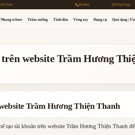
Việt Nam
Hotline
WhatsApp
Nhang trầm
Trầm miếng
Tinh dầu
Vòng tay
Dụng cụ
Quà tặng | Ưu
 trên website Trầm Hương Thiệ
n website Trầm Hương Thiện Thanh
thể tạo tài khoản trên website Trầm Hương Thiện Thanh đ