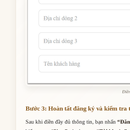
Điền
Bước 3: Hoàn tất đăng ký và kiểm tra 
Sau khi điền đầy đủ thông tin, bạn nhấn
“Đăn