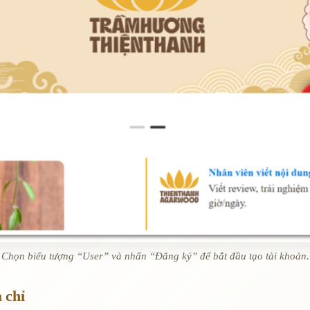
Chọn biểu tượng “User” và nhấn “Đăng ký” để bắt đầu tạo tài khoản.
 chỉ