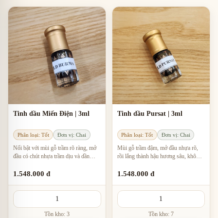
Tinh dầu Miến Điện | 3ml
Tinh dầu Pursat | 3ml
Phân loại: Tốt
Đơn vị: Chai
Phân loại: Tốt
Đơn vị: Chai
Nổi bật với mùi gỗ trầm rõ ràng, mở
Mùi gỗ trầm đậm, mở đầu nhựa rõ,
đầu có chút nhựa trầm dịu và dần
rồi lắng thành hậu hương sâu, khô
chuyển sang hậu ngọt ấm sau khi lưu
nhẹ và dễ nhận biết.
trên da.
1.548.000 đ
1.548.000 đ
Tồn kho: 3
Tồn kho: 7