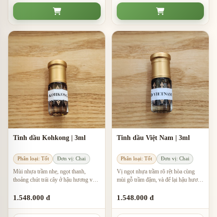
Tinh dầu Kohkong | 3ml
Tinh dầu Việt Nam | 3ml
Phân loại: Tốt
Đơn vị: Chai
Phân loại: Tốt
Đơn vị: Chai
Mùi nhựa trầm nhẹ, ngọt thanh,
Vị ngọt nhựa trầm rõ rệt hòa cùng
thoảng chút trái cây ở hậu hương và
mùi gỗ trầm đậm, và để lại hậu hương
dễ dùng hằng ngày.
ngọt sâu trên da.
1.548.000 đ
1.548.000 đ