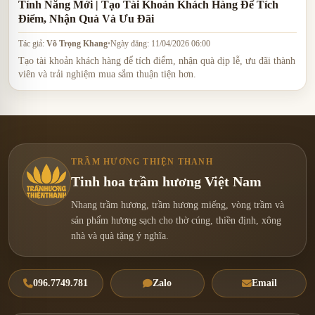
Tính Năng Mới | Tạo Tài Khoản Khách Hàng Để Tích
Điểm, Nhận Quà Và Ưu Đãi
Tác giả:
Võ Trọng Khang
•
Ngày đăng: 11/04/2026 06:00
Tạo tài khoản khách hàng để tích điểm, nhận quà dịp lễ, ưu đãi thành
viên và trải nghiệm mua sắm thuận tiện hơn.
TRẦM HƯƠNG THIỆN THANH
Tinh hoa trầm hương Việt Nam
Nhang trầm hương, trầm hương miếng, vòng trầm và
sản phẩm hương sạch cho thờ cúng, thiền định, xông
nhà và quà tặng ý nghĩa.
096.7749.781
Zalo
Email