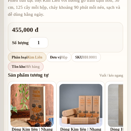
Phiên bản đặc biệt Kim Liên với hương gỗ trầm đậm hơn, 30
cm, 125 cây mỗi hộp, cháy khoảng 90 phút mỗi nén, sạch và
dễ dùng hằng ngày.
455,000 đ
Số lượng
Phân loại
Kim Liên
Đơn vị
Hộp
SKU
HH.0001
Tồn kho
Hết hàng
Sản phẩm tương tự
Vuốt / kéo ngang
Dòng Kim liên | Nhang
Dòng Kim liên | Nhang
Dòng Hạ li