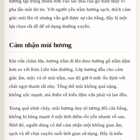
hương tập trung nhiều hơn vào sắc thái của gỗ trầm thay vì
pha lẫn mùi lõi tre. Với người yêu trầm hương sạch, thích cảm
giác mùi lên rõ nhưng vẫn giữ được sự cân bằng, đây là một
lựa chọn rất dễ để sử dụng thường xuyên.
Cảm nhận mùi hương
Khi vừa châm lửa, hương trầm đi lên theo hướng gỗ trầm đậm
hơn so với Kim Liên bản thường. Lớp hương đầu cho cảm
giác ấm, mộc và rõ mùi trầm, sau đó giữ ở mức ổn định với
chút ngọt thanh rất nhẹ. Tổng thể mùi không quá nặng,
không xộc mạnh, mà thiên về kiểu đậm vừa phải và lan đều.
Trong quá trình cháy, mùi hương duy trì tương đối cân bằng,
không bị bùng mạnh ở một thời điểm rồi yếu nhanh về sau.
Nhờ đó, người dùng có thể cảm nhận một không gian ấm,
sạch và dễ chịu xuyên suốt thời gian sử dụng. Đây là kiểu