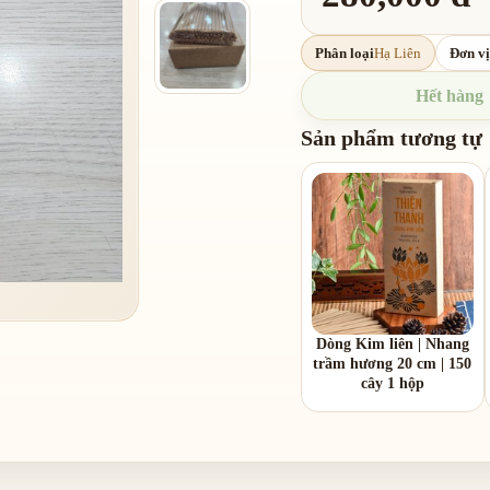
Phân loại
Hạ Liên
Đơn vị
Hết hàng
Sản phẩm tương tự
Dòng Kim liên | Nhang
trầm hương 20 cm | 150
cây 1 hộp