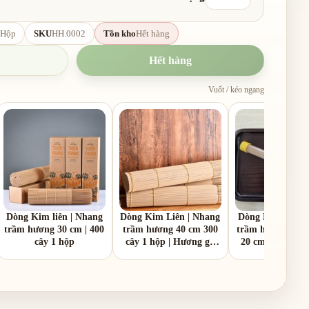
Hộp
SKU
HH.0002
Tồn kho
Hết hàng
Hết hàng
Vuốt / kéo ngang
Dòng Kim liên | Nhang
Dòng Kim Liên | Nhang
Dòng Kim liên |
trầm hương 30 cm | 400
trầm hương 40 cm 300
trầm hương khô
cây 1 hộp
cây 1 hộp | Hương gỗ
20 cm | 70 nén 1
trầm ấm dịu
45 phút 1 nén 