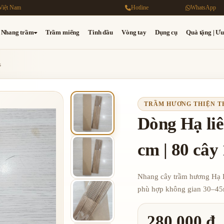
Việt Nam
Hotline
WhatsApp
Nhang trầm
Trầm miếng
Tinh dầu
Vòng tay
Dụng cụ
Quà tặng | Ưu
s
TRẦM HƯƠNG THIỆN 
Dòng Hạ li
cm | 80 cây
Nhang cây trầm hương Hạ L
phù hợp không gian 30–45
280,000 đ