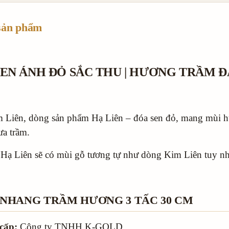
sản phẩm
 SEN ÁNH ĐỎ SẮC THU | HƯƠNG TRẦM 
 Liên, dòng sản phẩm Hạ Liên – đóa sen đỏ, mang mùi
ưa trầm.
Hạ Liên sẽ có mùi gỗ tương tự như dòng Kim Liên tuy n
 NHANG TRẦM HƯƠNG 3 TẤC 30 CM
cấp:
Công ty TNHH K-GOLD.