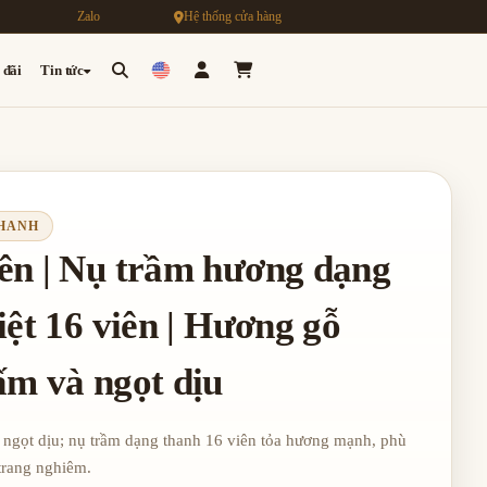
Zalo
Hệ thống cửa hàng
 đãi
Tin tức
THANH
ên | Nụ trầm hương dạng
iệt 16 viên | Hương gỗ
ấm và ngọt dịu
ngọt dịu; nụ trầm dạng thanh 16 viên tỏa hương mạnh, phù
trang nghiêm.