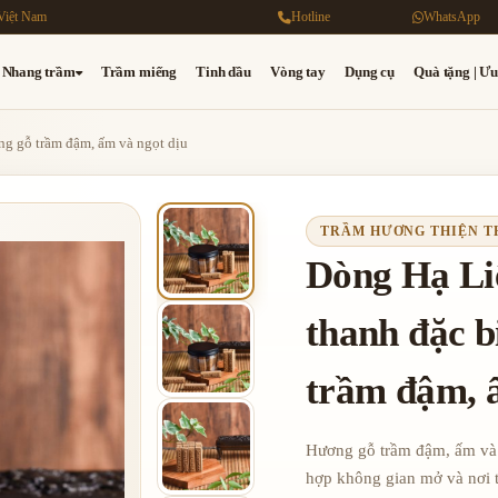
Việt Nam
Hotline
WhatsApp
Nhang trầm
Trầm miếng
Tinh dầu
Vòng tay
Dụng cụ
Quà tặng | Ưu
ng gỗ trầm đậm, ấm và ngọt dịu
TRẦM HƯƠNG THIỆN 
Dòng Hạ Li
thanh đặc b
trầm đậm, 
Hương gỗ trầm đậm, ấm và 
hợp không gian mở và nơi 