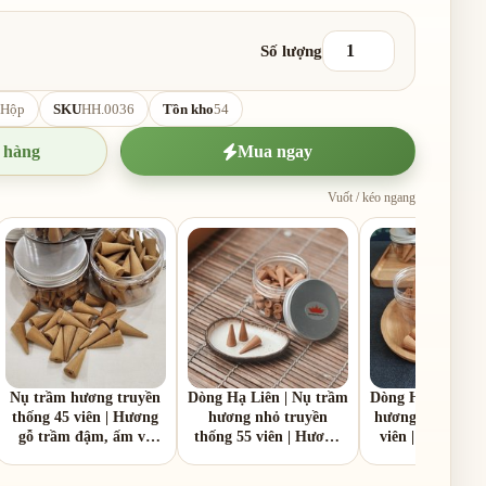
Số lượng
Hộp
SKU
HH.0036
Tồn kho
54
 hàng
Mua ngay
Vuốt / kéo ngang
Nụ trầm hương truyền
Dòng Hạ Liên | Nụ trầm
Dòng Hạ Liên | 
thống 45 viên | Hương
hương nhỏ truyền
hương truyền th
gỗ trầm đậm, ấm và
thống 55 viên | Hương
viên | Hương gỗ
mộc mạc
gỗ trầm đậm, ấm và
đậm, ấm và ngọt
ngọt dịu.