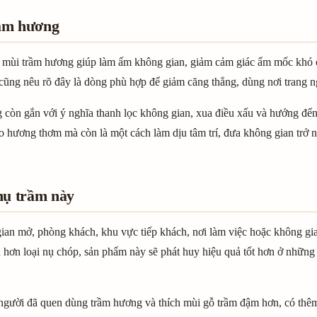
rầm hương
, mùi trầm hương giúp làm ấm không gian, giảm cảm giác ẩm mốc khó c
 cũng nêu rõ đây là dòng phù hợp để giảm căng thẳng, dùng nơi trang n
òn gắn với ý nghĩa thanh lọc không gian, xua điều xấu và hướng đến s
ạo hương thơm mà còn là một cách làm dịu tâm trí, đưa không gian trở n
nụ trầm này
an mở, phòng khách, khu vực tiếp khách, nơi làm việc hoặc không gi
h hơn loại nụ chóp, sản phẩm này sẽ phát huy hiệu quả tốt hơn ở nhữ
người đã quen dùng trầm hương và thích mùi gỗ trầm đậm hơn, có thêm