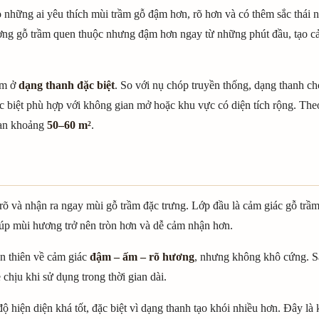
những ai yêu thích mùi trầm gỗ đậm hơn, rõ hơn và có thêm sắc thái n
ng gỗ trầm quen thuộc nhưng đậm hơn ngay từ những phút đầu, tạo cả
ằm ở
dạng thanh đặc biệt
. So với nụ chóp truyền thống, dạng thanh ch
 biệt phù hợp với không gian mở hoặc khu vực có diện tích rộng. The
ian khoảng
50–60 m²
.
õ và nhận ra ngay mùi gỗ trầm đặc trưng. Lớp đầu là cảm giác gỗ trầm 
iúp mùi hương trở nên tròn hơn và dễ cảm nhận hơn.
n thiên về cảm giác
đậm – ấm – rõ hương
, nhưng không khô cứng. Sắ
chịu khi sử dụng trong thời gian dài.
độ hiện diện khá tốt, đặc biệt vì dạng thanh tạo khói nhiều hơn. Đây là