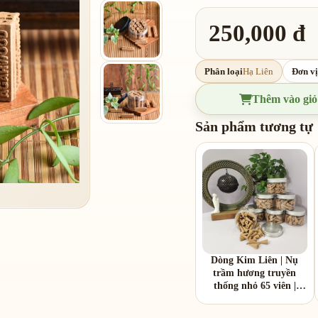
250,000 đ
Phân loại
Hạ Liên
Đơn vị
Thêm vào giỏ
Sản phẩm tương tự
Dòng Kim Liên | Nụ
trầm hương truyền
thống nhỏ 65 viên |
Hương gỗ trầm đậm,
ấm và mộc mạc