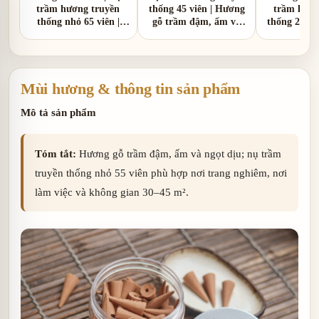
trầm hương truyền
thống 45 viên | Hương
trầm hươn
thống nhỏ 65 viên |
gỗ trầm đậm, ấm và
thống 20 vi
Hương gỗ trầm đậm,
mộc mạc
gỗ trầm đ
ấm và mộc mạc
ngọt 
Mùi hương & thông tin sản phẩm
Mô tả sản phẩm
Tóm tắt:
Hương gỗ trầm đậm, ấm và ngọt dịu; nụ trầm
truyền thống nhỏ 55 viên phù hợp nơi trang nghiêm, nơi
làm việc và không gian 30–45 m².