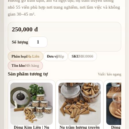
Hương gỗ trầm đậm, ấm và ngọt dịu; nụ trầm truyền thống
nhỏ 55 viên phù hợp nơi trang nghiêm, nơi làm việc và không
gian 30–45 m².
250,000 đ
Số lượng
Phân loại
Hạ Liên
Đơn vị
Hộp
SKU
HH.0066
Tồn kho
Hết hàng
Sản phẩm tương tự
Vuốt / kéo ngang
Dòng Kim Liên | Nụ
Nụ trầm hương truyền
Dòng Hạ L