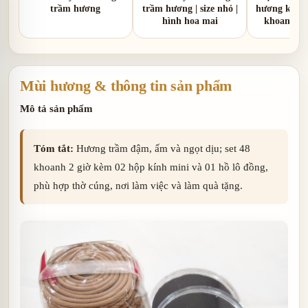
trầm hương
trầm hương | size nhỏ |
hương khoan
hình hoa mai
khoanh | 
trầm đậm 
Mùi hương & thông tin sản phẩm
Mô tả sản phẩm
Tóm tắt:
Hương trầm đậm, ấm và ngọt dịu; set 48
khoanh 2 giờ kèm 02 hộp kính mini và 01 hồ lô đồng,
phù hợp thờ cúng, nơi làm việc và làm quà tặng.