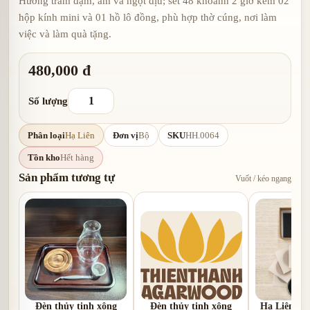
Hương trầm đậm, ấm và ngọt dịu; set 48 khoanh 2 giờ kèm 02
hộp kính mini và 01 hồ lô đồng, phù hợp thờ cúng, nơi làm
việc và làm quà tặng.
480,000 đ
Số lượng
Phân loại
Hạ Liên
Đơn vị
Bộ
SKU
HH.0064
Tồn kho
Hết hàng
Sản phẩm tương tự
Vuốt / kéo ngang
Đèn thủy tinh xông
Đèn thủy tinh xông
Hạ Liên | 