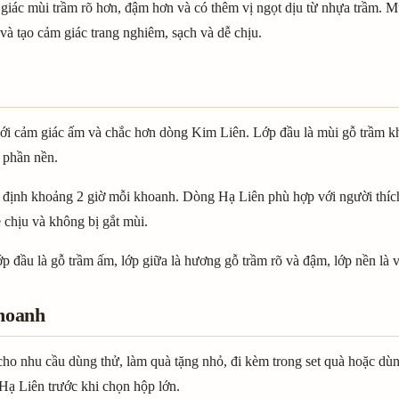
giác mùi trầm rõ hơn, đậm hơn và có thêm vị ngọt dịu từ nhựa trầm. 
à tạo cảm giác trang nghiêm, sạch và dễ chịu.
với cảm giác ấm và chắc hơn dòng Kim Liên. Lớp đầu là mùi gỗ trầm 
 phần nền.
 định khoảng 2 giờ mỗi khoanh. Dòng Hạ Liên phù hợp với người thích
chịu và không bị gắt mùi.
p đầu là gỗ trầm ấm, lớp giữa là hương gỗ trầm rõ và đậm, lớp nền là v
khoanh
ho nhu cầu dùng thử, làm quà tặng nhỏ, đi kèm trong set quà hoặc d
Hạ Liên trước khi chọn hộp lớn.