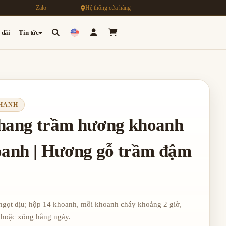
Zalo
Hệ thống cửa hàng
 đãi
Tin tức
THANH
Nhang trầm hương khoanh
hoanh | Hương gỗ trầm đậm
ngọt dịu; hộp 14 khoanh, mỗi khoanh cháy khoảng 2 giờ,
 hoặc xông hằng ngày.