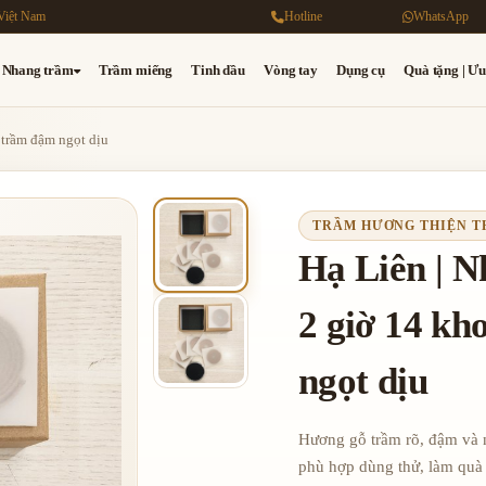
Việt Nam
Hotline
WhatsApp
Nhang trầm
Trầm miếng
Tinh dầu
Vòng tay
Dụng cụ
Quà tặng | Ưu
 trầm đậm ngọt dịu
TRẦM HƯƠNG THIỆN 
Hạ Liên | 
2 giờ 14 k
ngọt dịu
Hương gỗ trầm rõ, đậm và 
phù hợp dùng thử, làm quà