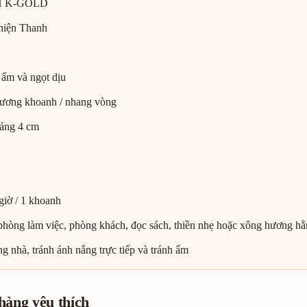
HH K-GOLD
hiện Thanh
 ấm và ngọt dịu
hương khoanh / nhang vòng
ảng 4 cm
giờ / 1 khoanh
phòng làm việc, phòng khách, đọc sách, thiền nhẹ hoặc xông hương h
g nhà, tránh ánh nắng trực tiếp và tránh ẩm
hàng yêu thích