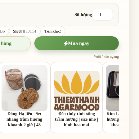
Số lượng
Bộ
SKU
HH.0114
Tồn kho
2
 hàng
Mua ngay
Vuốt / kéo ngang
Dòng Hạ liên | Set
Đèn thủy tinh xông
Kim Liên | Nhan
nhang trầm hương
trầm hương | size nhỏ |
hương khoanh 4 
khoanh 2 giờ | 48
hình hoa mai
khoanh | Hươn
khoanh 1 hộp | tặng
trầm dịu n
kèm 02 hộp kính mini