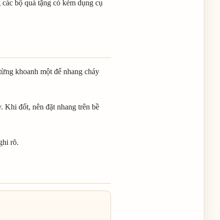
 các bộ quà tặng có kèm dụng cụ
 từng khoanh một để nhang cháy
 Khi đốt, nên đặt nhang trên bề
hi rõ.