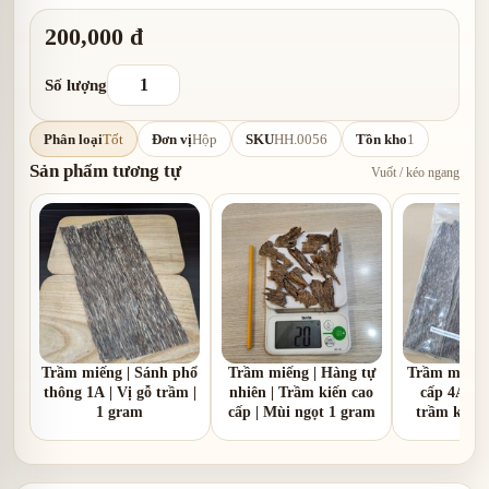
200,000 đ
Số lượng
Phân loại
Tốt
Đơn vị
Hộp
SKU
HH.0056
Tồn kho
1
Sản phẩm tương tự
Vuốt / kéo ngang
Trầm miếng | Sánh phổ
Trầm miếng | Hàng tự
Trầm miếng 
thông 1A | Vị gỗ trầm |
nhiên | Trầm kiến cao
cấp 4A | 
1 gram
cấp | Mùi ngọt 1 gram
trầm kèm v
gr