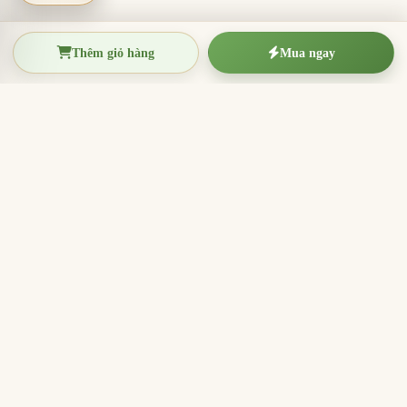
Thêm giỏ hàng
Mua ngay
TRẦM HƯƠNG THIỆN THANH
Tinh hoa trầm hương Việt Nam
Nhang trầm hương, trầm hương miếng, vòng trầm và
sản phẩm hương sạch cho thờ cúng, thiền định, xông
nhà và quà tặng ý nghĩa.
096.7749.781
Zalo
Email