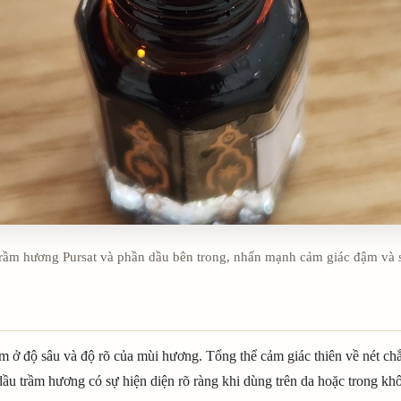
trầm hương Pursat và phần dầu bên trong, nhấn mạnh cảm giác đậm và
 ở độ sâu và độ rõ của mùi hương. Tổng thể cảm giác thiên về nét ch
ầu trầm hương có sự hiện diện rõ ràng khi dùng trên da hoặc trong khô