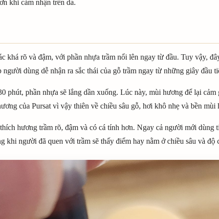
hơn khi cảm nhận trên da.
c khá rõ và đậm, với phần nhựa trầm nổi lên ngay từ đầu. Tuy vậy, đâ
p người dùng dễ nhận ra sắc thái của gỗ trầm ngay từ những giây đầu ti
30 phút, phần nhựa sẽ lắng dần xuống. Lúc này, mùi hương để lại cảm 
ương của Pursat vì vậy thiên về chiều sâu gỗ, hơi khô nhẹ và bền mùi 
thích hương trầm rõ, đậm và có cá tính hơn. Ngay cả người mới dùng 
g khi người đã quen với trầm sẽ thấy điểm hay nằm ở chiều sâu và độ 