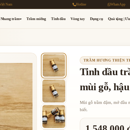
Việt Nam
Hotline
WhatsApp
Nhang trầm
Trầm miếng
Tinh dầu
Vòng tay
Dụng cụ
Quà tặng | Ưu
TRẦM HƯƠNG THIỆN 
Tinh dầu t
mùi gỗ, hậu
Mùi gỗ trầm đậm, mở đầu nh
biết.
1,548,000 