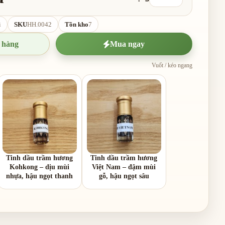
i
SKU
HH.0042
Tồn kho
7
 hàng
Mua ngay
Vuốt / kéo ngang
Tinh dầu trầm hương
Tinh dầu trầm hương
Kohkong – dịu mùi
Việt Nam – đậm mùi
nhựa, hậu ngọt thanh
gỗ, hậu ngọt sâu