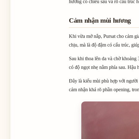
hương có chiều sâu và rõ cấu trúc 
Cảm nhận mùi hương
Khi vừa mở nắp, Pursat cho cảm giá
chịu, mà là độ đậm có cấu trúc, giú
Sau khi thoa lên da và chờ khoảng 
có độ ngọt nhẹ nằm phía sau. Hậu h
Đây là kiểu mùi phù hợp với người 
cảm nhận khá rõ phần opening, tron