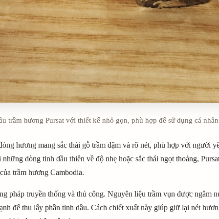
ầu trầm hương Pursat với thiết kế nhỏ gọn, phù hợp để sử dụng cá nhân 
dòng hương mang sắc thái gỗ trầm đậm và rõ nét, phù hợp với người yê
ới những dòng tinh dầu thiên về độ nhẹ hoặc sắc thái ngọt thoảng, Purs
g của trầm hương Cambodia.
ơng pháp truyền thống và thủ công. Nguyên liệu trầm vụn được ngâm n
ạnh để thu lấy phần tinh dầu. Cách chiết xuất này giúp giữ lại nét hươ