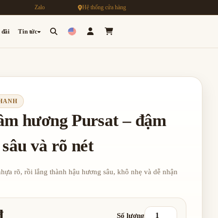
Zalo
Hệ thống cửa hàng
 đãi
Tin tức
THANH
rầm hương Pursat – đậm
 sâu và rõ nét
ựa rõ, rồi lắng thành hậu hương sâu, khô nhẹ và dễ nhận
đ
Số lượng