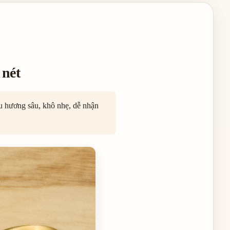
 nét
u hương sâu, khô nhẹ, dễ nhận