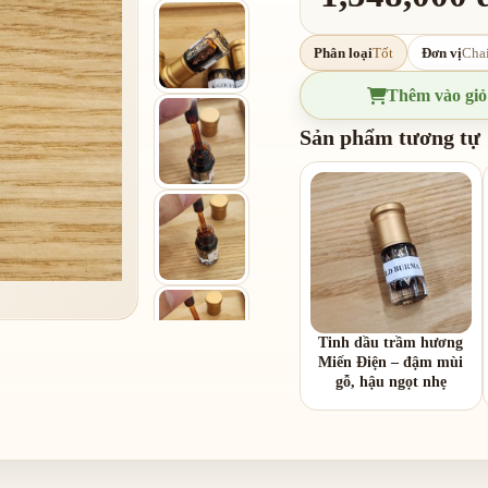
Phân loại
Tốt
Đơn vị
Cha
Thêm vào giỏ
Sản phẩm tương tự
Tinh dầu trầm hương
Miến Điện – đậm mùi
gỗ, hậu ngọt nhẹ