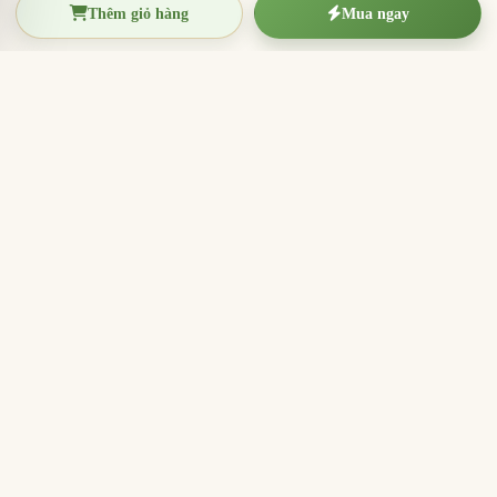
Thêm giỏ hàng
Mua ngay
TRẦM HƯƠNG THIỆN THANH
Tinh hoa trầm hương Việt Nam
Nhang trầm hương, trầm hương miếng, vòng trầm và
sản phẩm hương sạch cho thờ cúng, thiền định, xông
nhà và quà tặng ý nghĩa.
096.7749.781
Zalo
Email
Công ty