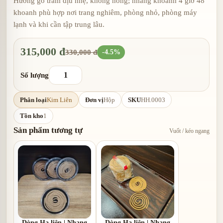
Hương gỗ trầm dịu nhẹ, không nồng; nhang khoanh 4 giờ 48
khoanh phù hợp nơi trang nghiêm, phòng nhỏ, phòng máy
lạnh và khi cần tập trung lâu.
315,000 đ
330,000 đ
-4.5%
Số lượng
Phân loại
Kim Liên
Đơn vị
Hộp
SKU
HH.0003
Tồn kho
1
Sản phẩm tương tự
Vuốt / kéo ngang
Dòng Hạ liên | Nhang
Dòng Hạ liên | Nhang