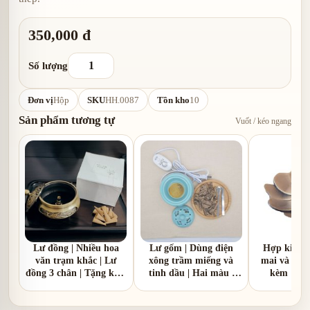
350,000 đ
Số lượng
Đơn vị
Hộp
SKU
HH.0087
Tồn kho
10
Sản phẩm tương tự
Vuốt / kéo ngang
Lư đồng | Nhiều hoa
Lư gốm | Dùng điện
Hợp kim |
văn trạm khắc | Lư
xông trầm miếng và
mai và hoa 
đồng 3 chân | Tặng kèm
tinh dầu | Hai màu |
kèm 1 hồ
1 hồ lô đồng
nắp nhôm và nắp gốm
sứ