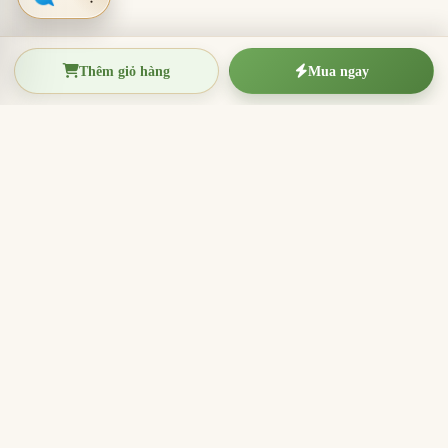
Thêm giỏ hàng
Mua ngay
TRẦM HƯƠNG THIỆN THANH
Tinh hoa trầm hương Việt Nam
Nhang trầm hương, trầm hương miếng, vòng trầm và
sản phẩm hương sạch cho thờ cúng, thiền định, xông
nhà và quà tặng ý nghĩa.
096.7749.781
Zalo
Email