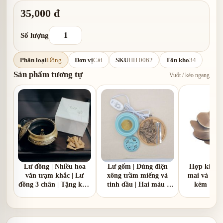
35,000 đ
Số lượng
Phân loại
Đồng
Đơn vị
Cái
SKU
HH.0062
Tồn kho
34
Sản phẩm tương tự
Vuốt / kéo ngang
Lư đồng | Nhiều hoa
Lư gốm | Dùng điện
Hợp kim |
văn trạm khắc | Lư
xông trầm miếng và
mai và hoa 
đồng 3 chân | Tặng kèm
tinh dầu | Hai màu |
kèm 1 hồ
1 hồ lô đồng
nắp nhôm và nắp gốm
sứ