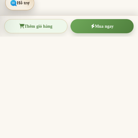
Thêm giỏ hàng
Mua ngay
TRẦM HƯƠNG THIỆN THANH
Tinh hoa trầm hương Việt Nam
Nhang trầm hương, trầm hương miếng, vòng trầm và
sản phẩm hương sạch cho thờ cúng, thiền định, xông
nhà và quà tặng ý nghĩa.
096.7749.781
Zalo
Email