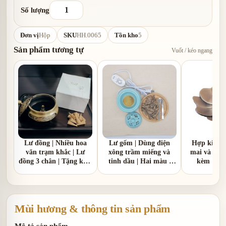
Số lượng
Đơn vị
Hộp
SKU
HH.0065
Tồn kho
5
Sản phẩm tương tự
Vuốt / kéo ngang
Lư đồng | Nhiều hoa
Lư gốm | Dùng điện
Hợp kim |
văn trạm khắc | Lư
xông trầm miếng và
mai và hoa 
đồng 3 chân | Tặng kèm
tinh dầu | Hai màu |
kèm 1 hồ
1 hồ lô đồng
nắp nhôm và nắp gốm
sứ
Mùi hương & thông tin sản phẩm
Mô tả sản phẩm